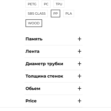
PETG
PC
TPU
SBS GLASS
PP
PLA
WOOD
Память
Лента
Диаметр трубки
Толщина стенок
Обьем
Price