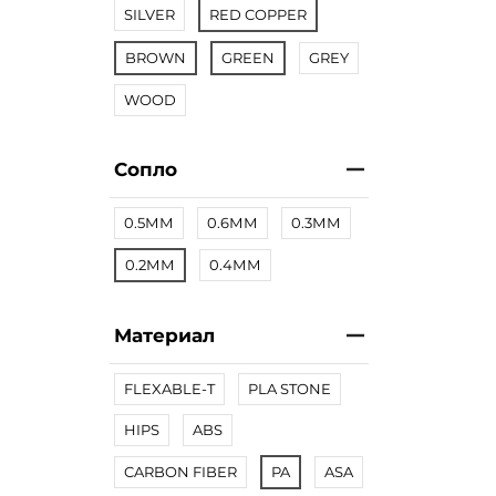
SILVER
RED COPPER
BROWN
GREEN
GREY
WOOD
Сопло
0.5ММ
0.6ММ
0.3ММ
0.2ММ
0.4ММ
Материал
FLEXABLE-T
PLA STONE
HIPS
ABS
CARBON FIBER
PA
ASA