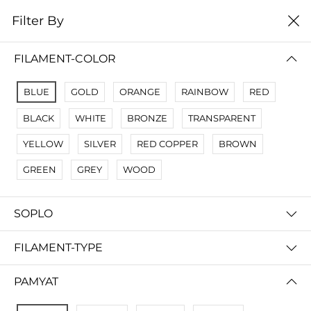
0
Filter By
Filter By
Сначало новые
FILAMENT-COLOR
No Results
BLUE
GOLD
ORANGE
RAINBOW
RED
Not Found Filters1
BLACK
WHITE
BRONZE
TRANSPARENT
Not Found Filters2
YELLOW
SILVER
RED COPPER
BROWN
GREEN
GREY
WOOD
SOPLO
FILAMENT-TYPE
PAMYAT