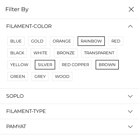
0
Filter By
Filter By
Сначало новые
FILAMENT-COLOR
No Results
BLUE
GOLD
ORANGE
RAINBOW
RED
Not Found Filters1
BLACK
WHITE
BRONZE
TRANSPARENT
Not Found Filters2
YELLOW
SILVER
RED COPPER
BROWN
GREEN
GREY
WOOD
SOPLO
FILAMENT-TYPE
PAMYAT