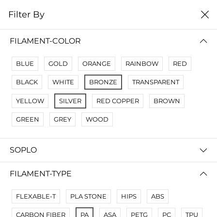
0
Filter By
цена от высокой к
Filter By
низкой
FILAMENT-COLOR
No Results
BLUE
GOLD
ORANGE
RAINBOW
RED
Not Found Filters1
BLACK
WHITE
BRONZE
TRANSPARENT
Not Found Filters2
YELLOW
SILVER
RED COPPER
BROWN
GREEN
GREY
WOOD
SOPLO
FILAMENT-TYPE
FLEXABLE-T
PLA STONE
HIPS
ABS
CARBON FIBER
PA
ASA
PETG
PC
TPU