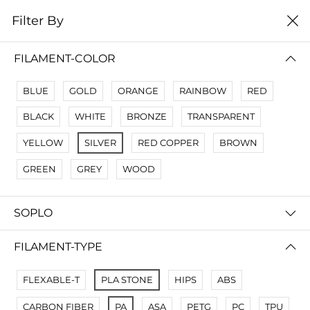
0
Filter By
Filter By
Сначало новые
FILAMENT-COLOR
No Results
BLUE
GOLD
ORANGE
RAINBOW
RED
Not Found Filters1
BLACK
WHITE
BRONZE
TRANSPARENT
Not Found Filters2
YELLOW
SILVER
RED COPPER
BROWN
GREEN
GREY
WOOD
SOPLO
FILAMENT-TYPE
FLEXABLE-T
PLA STONE
HIPS
ABS
CARBON FIBER
PA
ASA
PETG
PC
TPU