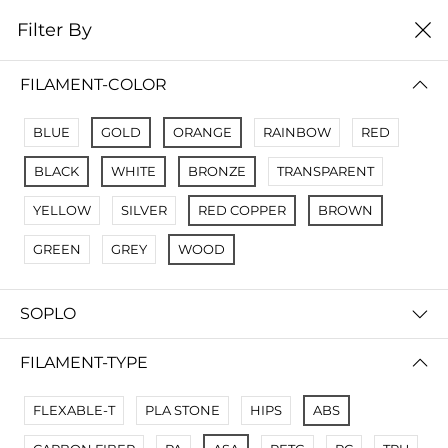
0
Filter By
Filter By
Сначало новые
FILAMENT-COLOR
No Results
BLUE
GOLD
ORANGE
RAINBOW
RED
Not Found Filters1
BLACK
WHITE
BRONZE
TRANSPARENT
Not Found Filters2
YELLOW
SILVER
RED COPPER
BROWN
GREEN
GREY
WOOD
SOPLO
FILAMENT-TYPE
FLEXABLE-T
PLA STONE
HIPS
ABS