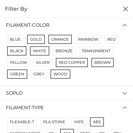
0
Filter By
Filter By
Сначало новые
FILAMENT-COLOR
No Results
BLUE
GOLD
ORANGE
RAINBOW
RED
Not Found Filters1
BLACK
WHITE
BRONZE
TRANSPARENT
Not Found Filters2
YELLOW
SILVER
RED COPPER
BROWN
GREEN
GREY
WOOD
SOPLO
FILAMENT-TYPE
FLEXABLE-T
PLA STONE
HIPS
ABS