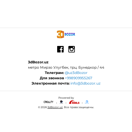
3dBozor.uz
метро Мирзо Улугбек, трц. Бунедкор / 44
Телеграм:
@uz3dBozor
Для звонков
+998909955267
Электронная почта:
info@3dbozor.uz
Powered by
© 2026
3dBozor.uz
. Все права защищены.