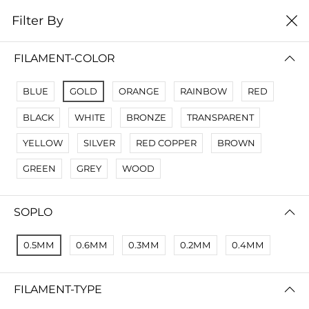
0
Filter By
Filter By
Сначало новые
FILAMENT-COLOR
No Results
BLUE
GOLD
ORANGE
RAINBOW
RED
Not Found Filters1
BLACK
WHITE
BRONZE
TRANSPARENT
Not Found Filters2
YELLOW
SILVER
RED COPPER
BROWN
GREEN
GREY
WOOD
SOPLO
0.5ММ
0.6ММ
0.3ММ
0.2ММ
0.4ММ
FILAMENT-TYPE