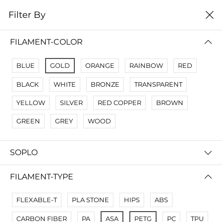
0
Filter By
цена от низкой к
Filter By
высокой
FILAMENT-COLOR
No Results
BLUE
GOLD
ORANGE
RAINBOW
RED
Not Found Filters1
BLACK
WHITE
BRONZE
TRANSPARENT
Not Found Filters2
YELLOW
SILVER
RED COPPER
BROWN
GREEN
GREY
WOOD
SOPLO
FILAMENT-TYPE
FLEXABLE-T
PLA STONE
HIPS
ABS
CARBON FIBER
PA
ASA
PETG
PC
TPU