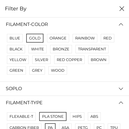
0
Filter By
Filter By
Сначало новые
FILAMENT-COLOR
No Results
BLUE
GOLD
ORANGE
RAINBOW
RED
Not Found Filters1
BLACK
WHITE
BRONZE
TRANSPARENT
Not Found Filters2
YELLOW
SILVER
RED COPPER
BROWN
GREEN
GREY
WOOD
SOPLO
FILAMENT-TYPE
FLEXABLE-T
PLA STONE
HIPS
ABS
CARBON FIBER
PA
ASA
PETG
PC
TPU