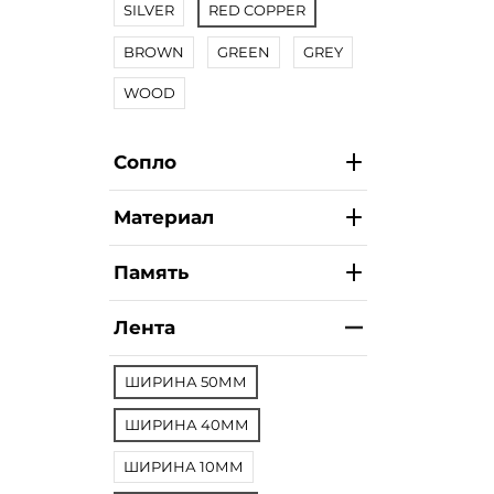
SILVER
RED COPPER
BROWN
GREEN
GREY
WOOD
Сопло
Материал
Память
Лента
ШИРИНА 50ММ
ШИРИНА 40ММ
ШИРИНА 10ММ