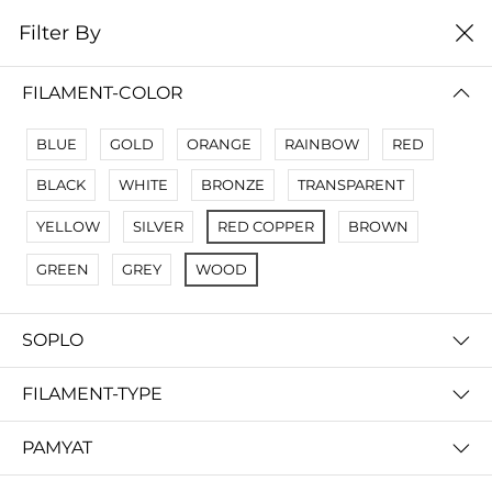
0
Filter By
цена от низкой к
Filter By
высокой
FILAMENT-COLOR
No Results
BLUE
GOLD
ORANGE
RAINBOW
RED
Not Found Filters1
BLACK
WHITE
BRONZE
TRANSPARENT
Not Found Filters2
YELLOW
SILVER
RED COPPER
BROWN
GREEN
GREY
WOOD
SOPLO
FILAMENT-TYPE
PAMYAT