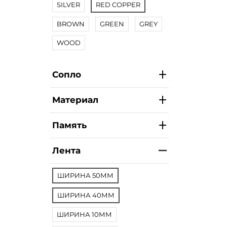
SILVER
RED COPPER
BROWN
GREEN
GREY
WOOD
Сопло
Материал
Память
Лента
ШИРИНА 50ММ
ШИРИНА 40ММ
ШИРИНА 10ММ