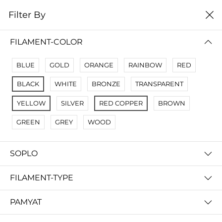
0
Filter By
Filter By
Сначало новые
FILAMENT-COLOR
No Results
BLUE
GOLD
ORANGE
RAINBOW
RED
Not Found Filters1
BLACK
WHITE
BRONZE
TRANSPARENT
Not Found Filters2
YELLOW
SILVER
RED COPPER
BROWN
GREEN
GREY
WOOD
SOPLO
FILAMENT-TYPE
PAMYAT