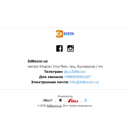
3dBozor.uz
метро Мирзо Улугбек, трц. Бунедкор / 44
Телеграм:
@uz3dBozor
Для звонков
+998909955267
Электронная почта:
info@3dbozor.uz
Powered by
© 2026
3dBozor.uz
. Все права защищены.