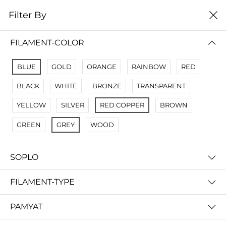
0
Filter By
Filter By
Сначало новые
FILAMENT-COLOR
No Results
BLUE
GOLD
ORANGE
RAINBOW
RED
Not Found Filters1
BLACK
WHITE
BRONZE
TRANSPARENT
Not Found Filters2
YELLOW
SILVER
RED COPPER
BROWN
GREEN
GREY
WOOD
SOPLO
FILAMENT-TYPE
PAMYAT