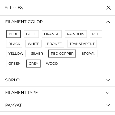
0
Filter By
Filter By
Сначало новые
FILAMENT-COLOR
No Results
BLUE
GOLD
ORANGE
RAINBOW
RED
Not Found Filters1
BLACK
WHITE
BRONZE
TRANSPARENT
Not Found Filters2
YELLOW
SILVER
RED COPPER
BROWN
GREEN
GREY
WOOD
SOPLO
FILAMENT-TYPE
PAMYAT