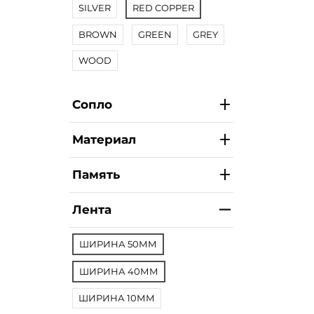
SILVER
RED COPPER
BROWN
GREEN
GREY
WOOD
Сопло
Материал
Память
Лента
ШИРИНА 50ММ
ШИРИНА 40ММ
ШИРИНА 10ММ