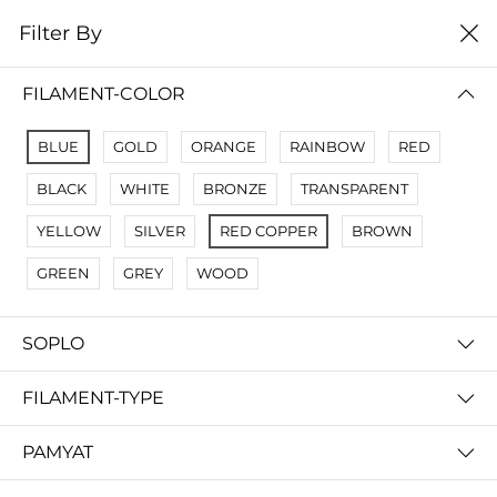
0
Filter By
Filter By
Сначало новые
FILAMENT-COLOR
No Results
BLUE
GOLD
ORANGE
RAINBOW
RED
Not Found Filters1
BLACK
WHITE
BRONZE
TRANSPARENT
Not Found Filters2
YELLOW
SILVER
RED COPPER
BROWN
GREEN
GREY
WOOD
SOPLO
FILAMENT-TYPE
PAMYAT