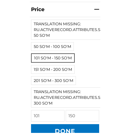
Price
TRANSLATION MISSING:
RU.ACTIVERECORD.ATTRIBUTES.SPREE/PRODUCT.
50 SO'M
50 SO'M - 100 SO'M
101 SO'M - 150 SO'M
151 SO'M - 200 SO'M
201 SO'M - 300 SO'M
TRANSLATION MISSING:
RU.ACTIVERECORD.ATTRIBUTES.SPREE/PRODUCT
300 SO'M
DONE