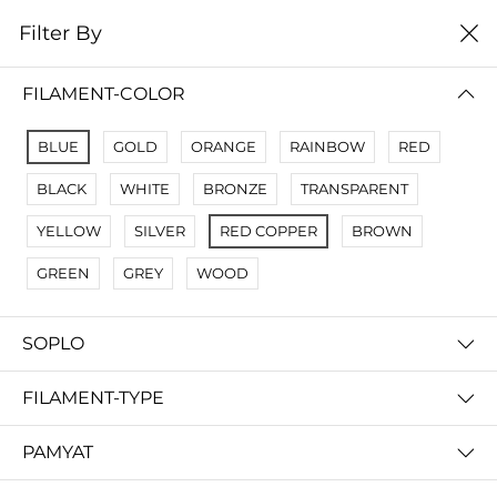
0
Filter By
Filter By
Сначало новые
FILAMENT-COLOR
No Results
BLUE
GOLD
ORANGE
RAINBOW
RED
Not Found Filters1
BLACK
WHITE
BRONZE
TRANSPARENT
Not Found Filters2
YELLOW
SILVER
RED COPPER
BROWN
GREEN
GREY
WOOD
SOPLO
FILAMENT-TYPE
PAMYAT