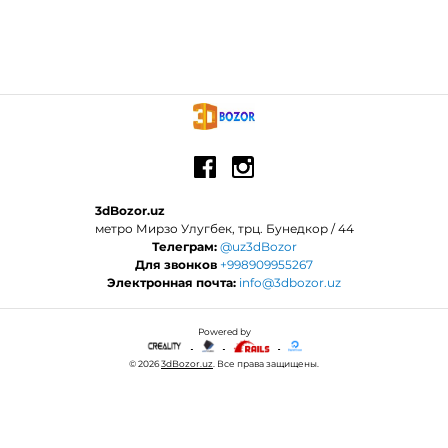
3dBozor.uz
метро Мирзо Улугбек, трц. Бунедкор / 44
Телеграм:
@uz3dBozor
Для звонков
+998909955267
Электронная почта:
info@3dbozor.uz
Powered by
© 2026
3dBozor.uz
. Все права защищены.