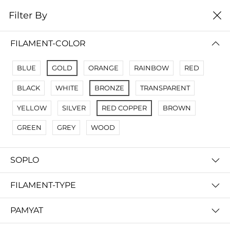
0
Filter By
Filter By
Сначало новые
FILAMENT-COLOR
No Results
BLUE
GOLD
ORANGE
RAINBOW
RED
Not Found Filters1
BLACK
WHITE
BRONZE
TRANSPARENT
Not Found Filters2
YELLOW
SILVER
RED COPPER
BROWN
GREEN
GREY
WOOD
SOPLO
FILAMENT-TYPE
PAMYAT