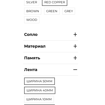
SILVER
RED COPPER
BROWN
GREEN
GREY
WOOD
Сопло
Материал
Память
Лента
ШИРИНА 50ММ
ШИРИНА 40ММ
ШИРИНА 10ММ