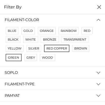
0
Filter By
Filter By
Сначало новые
FILAMENT-COLOR
No Results
BLUE
GOLD
ORANGE
RAINBOW
RED
Not Found Filters1
BLACK
WHITE
BRONZE
TRANSPARENT
Not Found Filters2
YELLOW
SILVER
RED COPPER
BROWN
GREEN
GREY
WOOD
SOPLO
FILAMENT-TYPE
PAMYAT