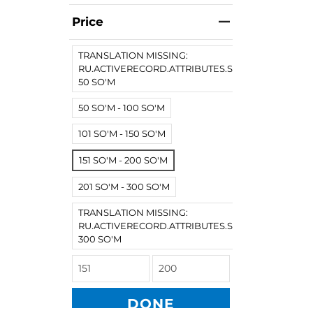
Price
TRANSLATION MISSING:
RU.ACTIVERECORD.ATTRIBUTES.SPREE/PRODUCT.
50 SO'M
50 SO'M - 100 SO'M
101 SO'M - 150 SO'M
151 SO'M - 200 SO'M
201 SO'M - 300 SO'M
TRANSLATION MISSING:
RU.ACTIVERECORD.ATTRIBUTES.SPREE/PRODUCT
300 SO'M
DONE