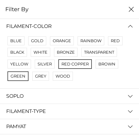
0
Filter By
Filter By
Сначало новые
FILAMENT-COLOR
No Results
BLUE
GOLD
ORANGE
RAINBOW
RED
Not Found Filters1
BLACK
WHITE
BRONZE
TRANSPARENT
Not Found Filters2
YELLOW
SILVER
RED COPPER
BROWN
GREEN
GREY
WOOD
SOPLO
FILAMENT-TYPE
PAMYAT