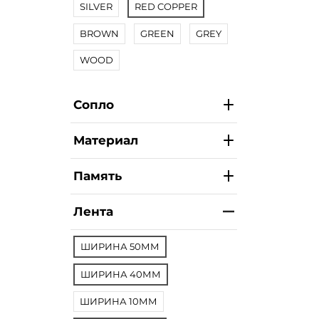
SILVER
RED COPPER
BROWN
GREEN
GREY
WOOD
Сопло
Материал
Память
Лента
ШИРИНА 50ММ
ШИРИНА 40ММ
ШИРИНА 10ММ