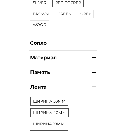
SILVER
RED COPPER
BROWN
GREEN
GREY
WOOD
Сопло
Материал
Память
Лента
ШИРИНА 50ММ
ШИРИНА 40ММ
ШИРИНА 10ММ