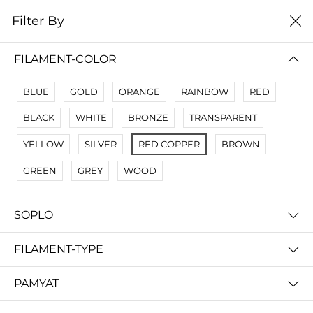
0
Filter By
Filter By
Сначало новые
FILAMENT-COLOR
No Results
BLUE
GOLD
ORANGE
RAINBOW
RED
Not Found Filters1
BLACK
WHITE
BRONZE
TRANSPARENT
Not Found Filters2
YELLOW
SILVER
RED COPPER
BROWN
GREEN
GREY
WOOD
SOPLO
FILAMENT-TYPE
PAMYAT