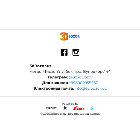
3dBozor.uz
метро Мирзо Улугбек, трц. Бунедкор / 44
Телеграм:
@uz3dBozor
Для звонков
+998909955267
Электронная почта:
info@3dbozor.uz
Powered by
© 2026
3dBozor.uz
. Все права защищены.