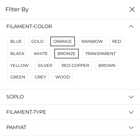
0
Filter By
Filter By
Name Z A
FILAMENT-COLOR
No Results
BLUE
GOLD
ORANGE
RAINBOW
RED
Not Found Filters1
BLACK
WHITE
BRONZE
TRANSPARENT
Not Found Filters2
YELLOW
SILVER
RED COPPER
BROWN
GREEN
GREY
WOOD
SOPLO
FILAMENT-TYPE
PAMYAT