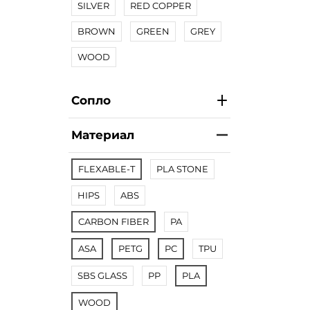
SILVER
RED COPPER
BROWN
GREEN
GREY
WOOD
Сопло
Материал
FLEXABLE-T
PLA STONE
HIPS
ABS
CARBON FIBER
PA
ASA
PETG
PC
TPU
SBS GLASS
PP
PLA
WOOD