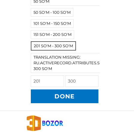
50 SO'M
50 SO'M - 100 SO'M
101 SO'M - 150 SO'M
151 SO'M - 200 SO'M
201 SO'M - 300 SO'M
TRANSLATION MISSING:
RU.ACTIVERECORD.ATTRIBUTES.SPREE/PRODUCT
300 SO'M
DONE