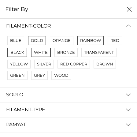
0
Filter By
Filter By
Сначало новые
FILAMENT-COLOR
No Results
BLUE
GOLD
ORANGE
RAINBOW
RED
Not Found Filters1
BLACK
WHITE
BRONZE
TRANSPARENT
Not Found Filters2
YELLOW
SILVER
RED COPPER
BROWN
GREEN
GREY
WOOD
SOPLO
FILAMENT-TYPE
PAMYAT