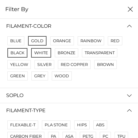
0
Filter By
Filter By
Сначало новые
FILAMENT-COLOR
No Results
BLUE
GOLD
ORANGE
RAINBOW
RED
Not Found Filters1
BLACK
WHITE
BRONZE
TRANSPARENT
Not Found Filters2
YELLOW
SILVER
RED COPPER
BROWN
GREEN
GREY
WOOD
SOPLO
FILAMENT-TYPE
FLEXABLE-T
PLA STONE
HIPS
ABS
CARBON FIBER
PA
ASA
PETG
PC
TPU