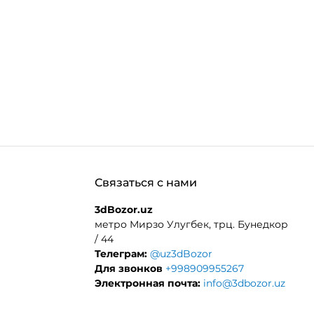
Связаться с нами
3dBozor.uz
метро Мирзо Улугбек, трц. Бунедкор
/ 44
Телеграм:
@uz3dBozor
Для звонков
+998909955267
Электронная почта:
info@3dbozor.uz