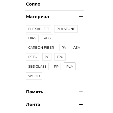
Сопло
Материал
FLEXABLE-T
PLA STONE
HIPS
ABS
CARBON FIBER
PA
ASA
PETG
PC
TPU
SBS GLASS
PP
PLA
WOOD
Память
Лента