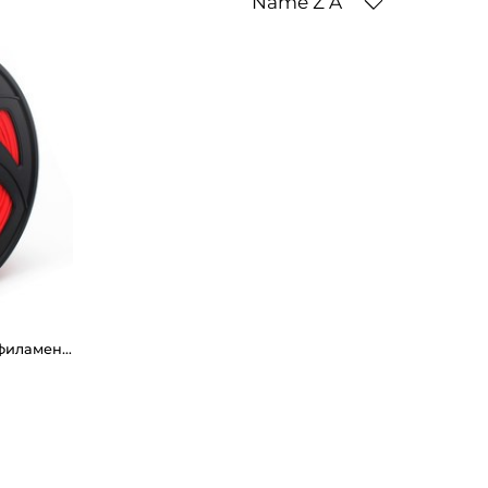
Name Z A
CREOZONE PLA - 3D пластик филамент для 3д принтера. Наивысшего качества