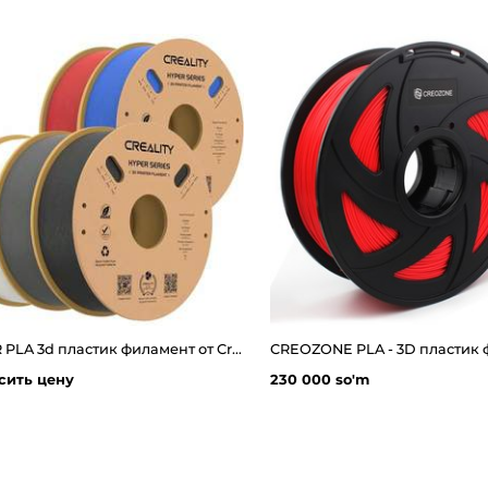
HYPER PLA 3d пластик филамент от Creality 1.0 кг
сить цену
230 000 so'm