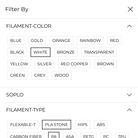
0
Filter By
Filter By
Сначало новые
FILAMENT-COLOR
BLUE
GOLD
ORANGE
RAINBOW
RED
BLACK
WHITE
BRONZE
TRANSPARENT
YELLOW
SILVER
RED COPPER
BROWN
GREEN
GREY
WOOD
SOPLO
CREOZONE PP Полипропиленовая нить для 3D-принтера
CREOZONE PLA - 3D пластик филамент для 3д принтера. Наивысшего качества
FILAMENT-TYPE
300 000 so'm
230 000 so'm
FLEXABLE-T
PLA STONE
HIPS
ABS
CARBON FIBER
PA
ASA
PETG
PC
TPU