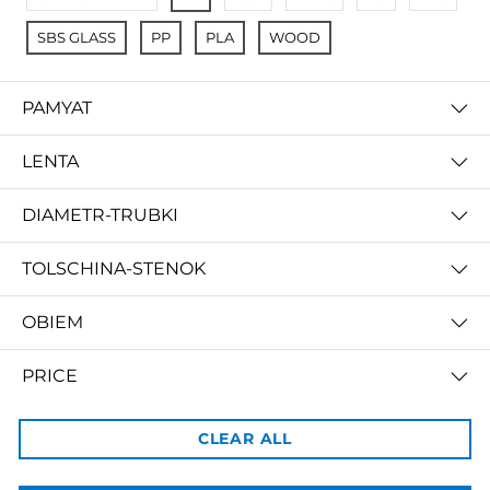
SBS GLASS
PP
PLA
WOOD
PAMYAT
LENTA
CREOZONE PA NEYLON - 3D пластик филамент для 3д принтера. Наивысшего качества
300 000 so'm
DIAMETR-TRUBKI
TOLSCHINA-STENOK
OBIEM
3dBozor.uz
PRICE
метро Мирзо Улугбек, трц. Бунедкор / 44
Телеграм:
@uz3dBozor
Для звонков
+998909955267
CLEAR ALL
Электронная почта:
info@3dbozor.uz