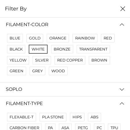
0
Filter By
Filter By
Сначало новые
FILAMENT-COLOR
No Results
BLUE
GOLD
ORANGE
RAINBOW
RED
Not Found Filters1
BLACK
WHITE
BRONZE
TRANSPARENT
Not Found Filters2
YELLOW
SILVER
RED COPPER
BROWN
GREEN
GREY
WOOD
SOPLO
FILAMENT-TYPE
FLEXABLE-T
PLA STONE
HIPS
ABS
CARBON FIBER
PA
ASA
PETG
PC
TPU