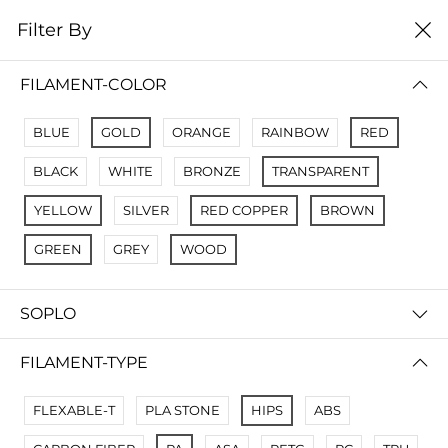
0
Filter By
Filter By
Сначало новые
FILAMENT-COLOR
No Results
BLUE
GOLD
ORANGE
RAINBOW
RED
Not Found Filters1
BLACK
WHITE
BRONZE
TRANSPARENT
Not Found Filters2
YELLOW
SILVER
RED COPPER
BROWN
GREEN
GREY
WOOD
SOPLO
FILAMENT-TYPE
FLEXABLE-T
PLA STONE
HIPS
ABS