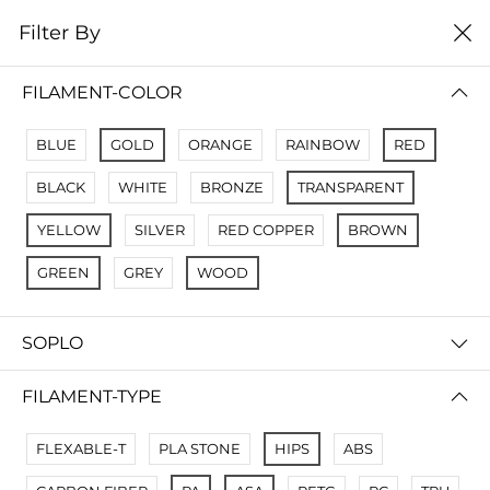
0
Filter By
Filter By
Сначало новые
FILAMENT-COLOR
No Results
BLUE
GOLD
ORANGE
RAINBOW
RED
Not Found Filters1
BLACK
WHITE
BRONZE
TRANSPARENT
Not Found Filters2
YELLOW
SILVER
RED COPPER
BROWN
GREEN
GREY
WOOD
SOPLO
FILAMENT-TYPE
FLEXABLE-T
PLA STONE
HIPS
ABS