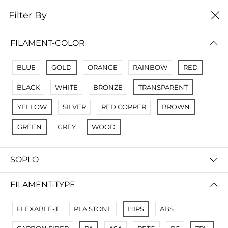
0
Filter By
Filter By
Сначало новые
FILAMENT-COLOR
No Results
BLUE
GOLD
ORANGE
RAINBOW
RED
Not Found Filters1
BLACK
WHITE
BRONZE
TRANSPARENT
Not Found Filters2
YELLOW
SILVER
RED COPPER
BROWN
GREEN
GREY
WOOD
SOPLO
FILAMENT-TYPE
FLEXABLE-T
PLA STONE
HIPS
ABS