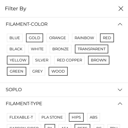
0
Filter By
Filter By
Сначало новые
FILAMENT-COLOR
No Results
BLUE
GOLD
ORANGE
RAINBOW
RED
Not Found Filters1
BLACK
WHITE
BRONZE
TRANSPARENT
Not Found Filters2
YELLOW
SILVER
RED COPPER
BROWN
GREEN
GREY
WOOD
SOPLO
FILAMENT-TYPE
FLEXABLE-T
PLA STONE
HIPS
ABS