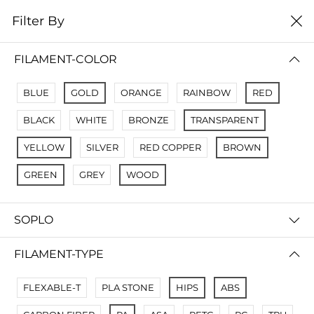
0
Filter By
Filter By
Сначало новые
FILAMENT-COLOR
No Results
BLUE
GOLD
ORANGE
RAINBOW
RED
Not Found Filters1
BLACK
WHITE
BRONZE
TRANSPARENT
Not Found Filters2
YELLOW
SILVER
RED COPPER
BROWN
GREEN
GREY
WOOD
SOPLO
FILAMENT-TYPE
FLEXABLE-T
PLA STONE
HIPS
ABS