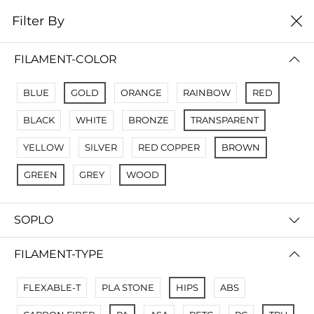
0
Filter By
Filter By
Сначало новые
FILAMENT-COLOR
No Results
BLUE
GOLD
ORANGE
RAINBOW
RED
Not Found Filters1
BLACK
WHITE
BRONZE
TRANSPARENT
Not Found Filters2
YELLOW
SILVER
RED COPPER
BROWN
GREEN
GREY
WOOD
SOPLO
FILAMENT-TYPE
FLEXABLE-T
PLA STONE
HIPS
ABS