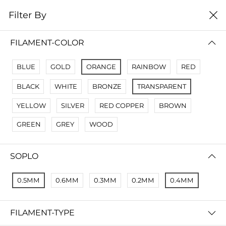
0
Filter By
Filter By
Сначало новые
FILAMENT-COLOR
No Results
BLUE
GOLD
ORANGE
RAINBOW
RED
Not Found Filters1
BLACK
WHITE
BRONZE
TRANSPARENT
Not Found Filters2
YELLOW
SILVER
RED COPPER
BROWN
GREEN
GREY
WOOD
SOPLO
0.5ММ
0.6ММ
0.3ММ
0.2ММ
0.4ММ
FILAMENT-TYPE