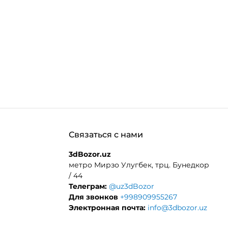
Связаться с нами
3dBozor.uz
метро Мирзо Улугбек, трц. Бунедкор
/ 44
Телеграм:
@uz3dBozor
Для звонков
+998909955267
Электронная почта:
info@3dbozor.uz