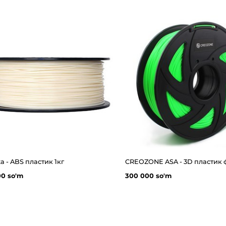
a - ABS пластик 1кг
00 so'm
300 000 so'm