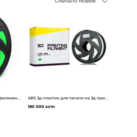
Сначало новые
CREOZONE ASA - 3D пластик филамент для 3д принтера. Наивысшего качества
ABS 3д пластик для печати на 3д принтере от MyFilament
180 000 so'm