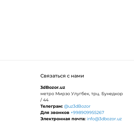
Связаться с нами
3dBozor.uz
метро Мирзо Улугбек, трц. Бунедкор
/ 44
Телеграм:
@uz3dBozor
Для звонков
+998909955267
Электронная почта:
info@3dbozor.uz