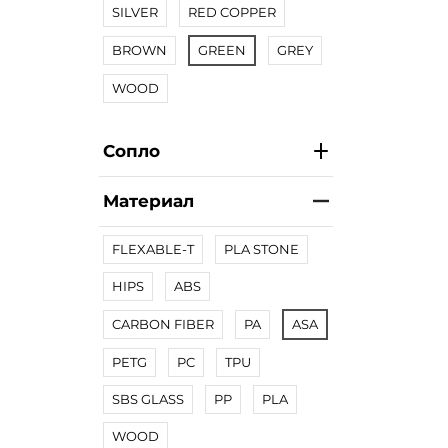
SILVER
RED COPPER
BROWN
GREEN
GREY
WOOD
Сопло
Материал
FLEXABLE-T
PLA STONE
HIPS
ABS
CARBON FIBER
PA
ASA
PETG
PC
TPU
SBS GLASS
PP
PLA
WOOD