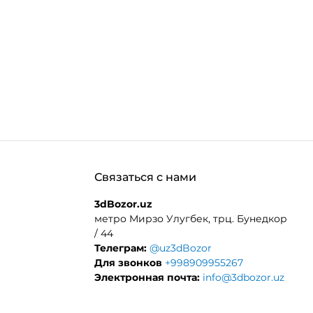
Связаться с нами
3dBozor.uz
метро Мирзо Улугбек, трц. Бунедкор
/ 44
Телеграм:
@uz3dBozor
Для звонков
+998909955267
Электронная почта:
info@3dbozor.uz