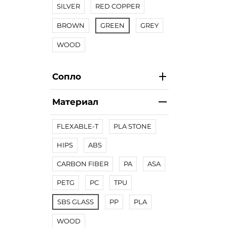
SILVER
RED COPPER
BROWN
GREEN
GREY
WOOD
Сопло
Материал
FLEXABLE-T
PLA STONE
HIPS
ABS
CARBON FIBER
PA
ASA
PETG
PC
TPU
SBS GLASS
PP
PLA
WOOD