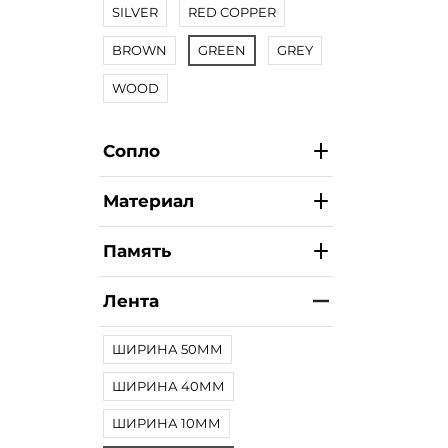
SILVER
RED COPPER
BROWN
GREEN
GREY
WOOD
Сопло
Материал
Память
Лента
ШИРИНА 50ММ
ШИРИНА 40ММ
ШИРИНА 10ММ